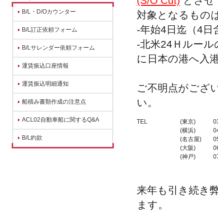
(S/O Cut)
とさせ
B/L・D/Oカウンター
対象となるもの
-年始4日迄（4
B/L訂正依頼フォーム
-北米24Ｈルー
B/Lサレンダー依頼フォーム
に日本の港へ入
運賃振込口座情報
運賃振込明細通知
ご不明点がござ
い。
船積み書類作成の注意点
ACL02自動車船に関するQ&A
TEL
(東京) 03-5
(横浜) 045-
B/L約款
(名古屋) 052
(大阪) 06-6
(神戸) 078-
来年も引き続き
ます。