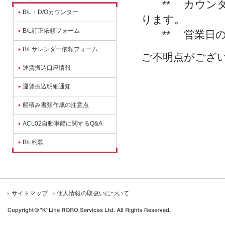
** カウンターオー
B/L・D/Oカウンター
ります。
B/L訂正依頼フォーム
** 営業日の電話
B/Lサレンダー依頼フォーム
ご不明点がござ
運賃振込口座情報
運賃振込明細通知
船積み書類作成の注意点
ACL02自動車船に関するQ&A
B/L約款
サイトマップ
個人情報の取扱いについて